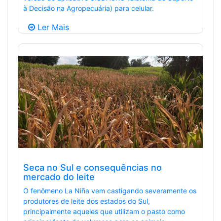
à Decisão na Agropecuária) para celular.
Ler Mais
Seca no Sul e consequências no
mercado do leite
O fenômeno La Niña vem castigando severamente os
produtores de leite dos estados do Sul,
principalmente aqueles que utilizam o pasto como