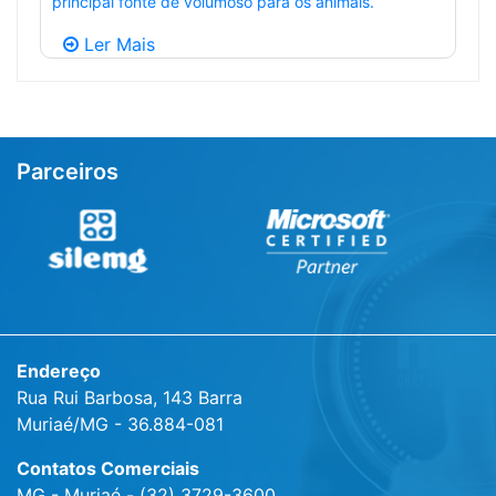
principal fonte de volumoso para os animais.
Ler Mais
Parceiros
Endereço
Rua Rui Barbosa, 143 Barra
Muriaé/MG - 36.884-081
Contatos Comerciais
MG - Muriaé - (32) 3729-3600