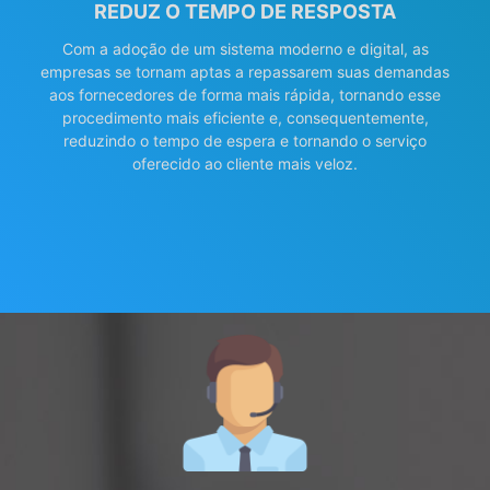
REDUZ O TEMPO DE RESPOSTA
Com a adoção de um sistema moderno e digital, as
empresas se tornam aptas a repassarem suas demandas
aos fornecedores de forma mais rápida, tornando esse
procedimento mais eficiente e, consequentemente,
reduzindo o tempo de espera e tornando o serviço
oferecido ao cliente mais veloz.